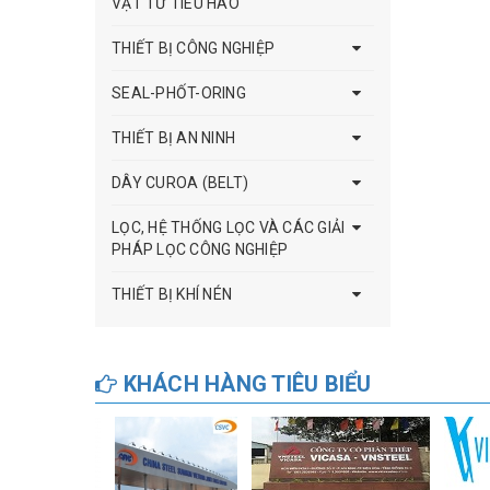
VẬT TƯ TIÊU HAO
THIẾT BỊ CÔNG NGHIỆP
SEAL-PHỐT-ORING
THIẾT BỊ AN NINH
DÂY CUROA (BELT)
LỌC, HỆ THỐNG LỌC VÀ CÁC GIẢI
PHÁP LỌC CÔNG NGHIỆP
THIẾT BỊ KHÍ NÉN
KHÁCH HÀNG TIÊU BIỂU