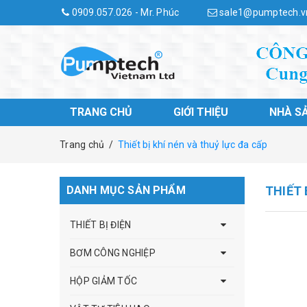
0909.057.026 - Mr. Phúc
sale1@pumptech.v
TRANG CHỦ
GIỚI THIỆU
NHÀ S
Trang chủ
/
Thiết bị khí nén và thuỷ lực đa cấp
DANH MỤC SẢN PHẨM
THIẾT 
THIẾT BỊ ĐIỆN
BƠM CÔNG NGHIỆP
HỘP GIẢM TỐC