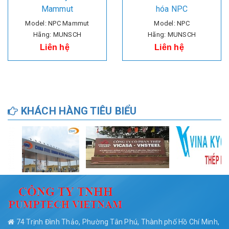
Mammut
hóa NPC
Model: NPC Mammut
Model: NPC
Hãng: MUNSCH
Hãng: MUNSCH
Liên hệ
Liên hệ
KHÁCH HÀNG TIÊU BIỂU
74 Trịnh Đình Thảo, Phường Tân Phú, Thành phố Hồ Chí Minh,