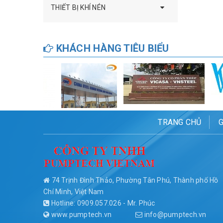
THIẾT BỊ KHÍ NÉN
KHÁCH HÀNG TIÊU BIỂU
TRANG CHỦ
G
74 Trịnh Đình Thảo, Phường Tân Phú, Thành phố Hồ
Chí Minh, Việt Nam
Hotline: 0909.057.026 - Mr. Phúc
www.pumptech.vn
info@pumptech.vn