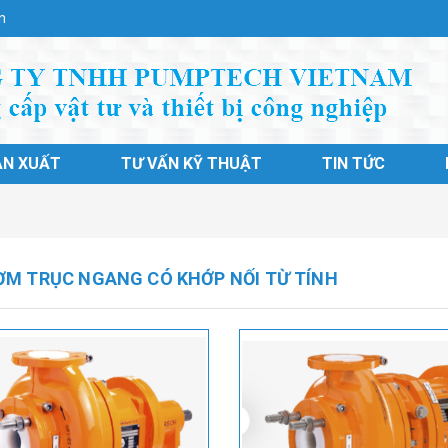
n
ẢN XUẤT
TƯ VẤN KỸ THUẬT
TIN TỨC
ƠM TRỤC NGANG CÓ KHỚP NỐI TỪ TÍNH