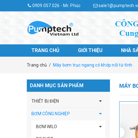
0909.057.026 - Mr. Phúc
sale1@pumptech.v
TRANG CHỦ
GIỚI THIỆU
NHÀ S
Trang chủ
/
Máy bơm trục ngang có khớp nối từ tính
DANH MỤC SẢN PHẨM
MÁY B
THIẾT BỊ ĐIỆN
BƠM CÔNG NGHIỆP
BƠM WILO