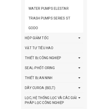
WATER PUMPS ELESTAR
TRASH PUMPS SERIES ST
GODO
HỘP GIẢM TỐC
VẬT TƯ TIÊU HAO
THIẾT BỊ CÔNG NGHIỆP
SEAL-PHỐT-ORING
THIẾT BỊ AN NINH
DÂY CUROA (BELT)
LỌC, HỆ THỐNG LỌC VÀ CÁC GIẢI
PHÁP LỌC CÔNG NGHIỆP