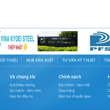
IỚI THIỆU
NHÀ SẢN XUẤT
TƯ VẤN KỸ THUẬT
TI
Về chúng tôi
Chính sách
H
Giới thiệu chung
Bảo hành - hậu mãi
C
Sứ mệnh - tầm nhìn
Giao hàng
C
Hợp tác đầu tư
Đào tạo chuyển giao
H