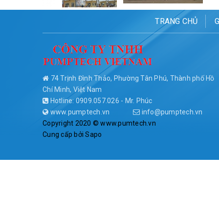
TRANG CHỦ
G
74 Trịnh Đình Thảo, Phường Tân Phú, Thành phố Hồ
Chí Minh, Việt Nam
Hotline: 0909.057.026 - Mr. Phúc
www.pumptech.vn
info@pumptech.vn
Copyright 2020 © www.pumtech.vn
Cung cấp bởi
Sapo