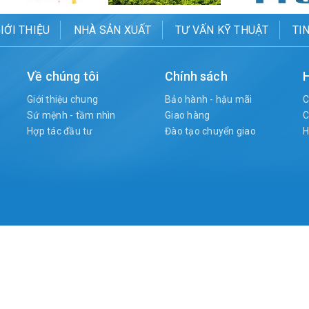
IỚI THIỆU
NHÀ SẢN XUẤT
TƯ VẤN KỸ THUẬT
TI
Về chúng tôi
Chính sách
H
Giới thiệu chung
Bảo hành - hậu mãi
C
Sứ mệnh - tầm nhìn
Giao hàng
C
Hợp tác đầu tư
Đào tạo chuyển giao
H