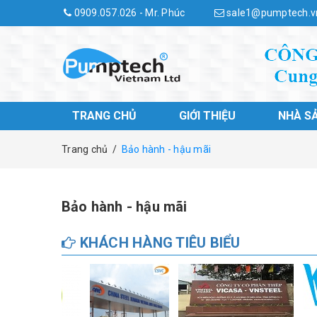
0909.057.026 - Mr. Phúc
sale1@pumptech.v
TRANG CHỦ
GIỚI THIỆU
NHÀ S
Trang chủ
/
Bảo hành - hậu mãi
Bảo hành - hậu mãi
KHÁCH HÀNG TIÊU BIỂU