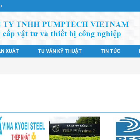
n
ẢN XUẤT
TƯ VẤN KỸ THUẬT
TIN TỨC