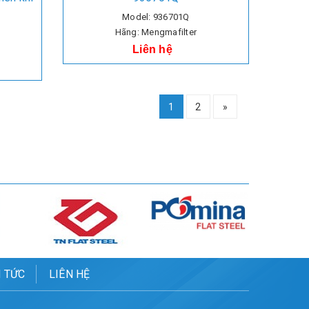
Model: 936701Q
Hãng: Mengmafilter
Liên hệ
1
2
»
N TỨC
LIÊN HỆ