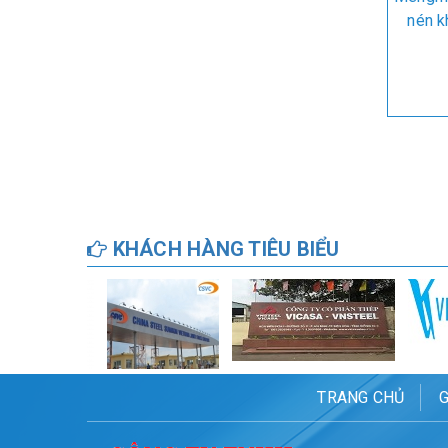
nén k
KHÁCH HÀNG TIÊU BIỂU
TRANG CHỦ
G