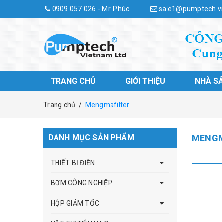
0909.057.026 - Mr. Phúc
sale1@pumptech.v
TRANG CHỦ
GIỚI THIỆU
NHÀ S
Trang chủ
/
Mengmafilter
DANH MỤC SẢN PHẨM
MENGM
THIẾT BỊ ĐIỆN
BƠM CÔNG NGHIỆP
HỘP GIẢM TỐC