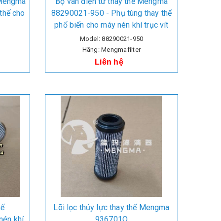
 Mengma
Bộ van điện từ thay thế Mengma
thế cho
88290021-950 - Phụ tùng thay thế
phổ biến cho máy nén khí trục vít
Model: 88290021-950
Hãng: Mengmafilter
Liên hệ
hế
Lõi lọc thủy lực thay thế Mengma
én khí
936701Q