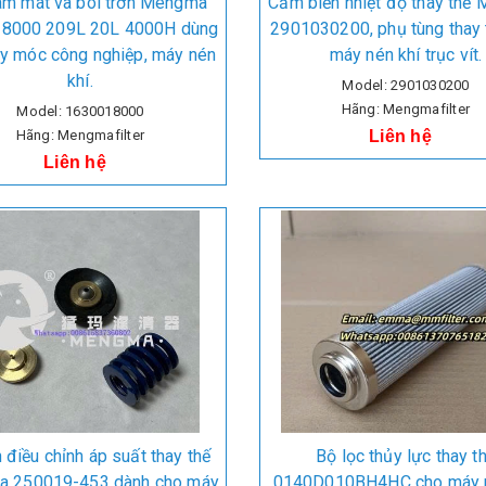
àm mát và bôi trơn Mengma
Cảm biến nhiệt độ thay thế
8000 209L 20L 4000H dùng
2901030200, phụ tùng thay 
y móc công nghiệp, máy nén
máy nén khí trục vít.
khí.
Model: 2901030200
Hãng: Mengmafilter
Model: 1630018000
Hãng: Mengmafilter
Liên hệ
Liên hệ
 điều chỉnh áp suất thay thế
Bộ lọc thủy lực thay t
 250019-453 dành cho máy
0140D010BH4HC cho máy n