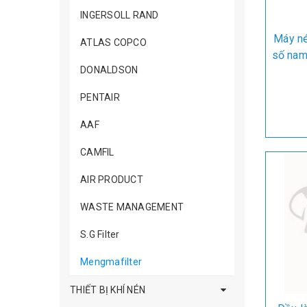
INGERSOLL RAND
Máy né
ATLAS COPCO
số nam
DONALDSON
PENTAIR
AAF
CAMFIL
AIR PRODUCT
WASTE MANAGEMENT
S.G Filter
Mengmafilter
THIẾT BỊ KHÍ NÉN