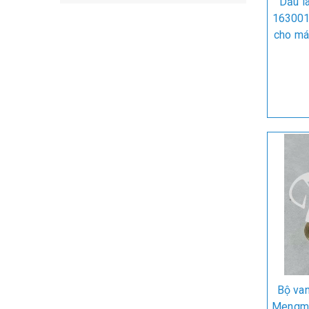
Dầu l
163001
cho má
Bộ van
Mengma