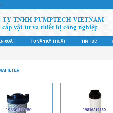
n
ẢN XUẤT
TƯ VẤN KỸ THUẬT
TIN TỨC
AFILTER