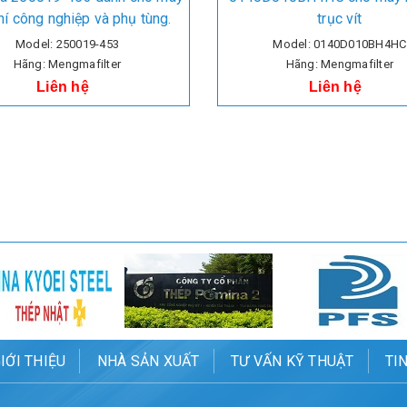
hí công nghiệp và phụ tùng.
trục vít
Model: 250019-453
Model: 0140D010BH4HC
Hãng: Mengmafilter
Hãng: Mengmafilter
Liên hệ
Liên hệ
IỚI THIỆU
NHÀ SẢN XUẤT
TƯ VẤN KỸ THUẬT
TI