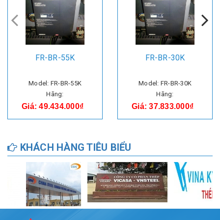
FR-BR-55K
FR-BR-30K
Model: FR-BR-55K
Model: FR-BR-30K
Hãng:
Hãng:
Giá: 49.434.000₫
Giá: 37.833.000₫
KHÁCH HÀNG TIÊU BIỂU