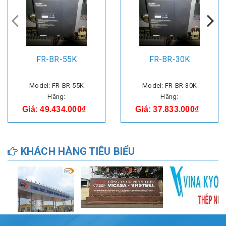
FR-BR-55K
FR-BR-30K
Model: FR-BR-55K
Model: FR-BR-30K
Hãng:
Hãng:
Giá: 49.434.000₫
Giá: 37.833.000₫
KHÁCH HÀNG TIÊU BIỂU