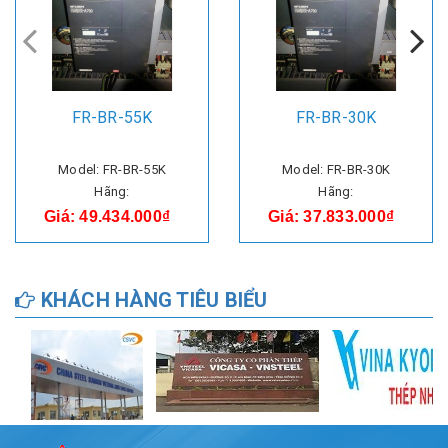
FR-BR-55K
FR-BR-30K
Model: FR-BR-55K
Model: FR-BR-30K
Hãng:
Hãng:
Giá: 49.434.000₫
Giá: 37.833.000₫
KHÁCH HÀNG TIÊU BIỂU