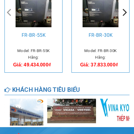
FR-BR-55K
FR-BR-30K
Model: FR-BR-55K
Model: FR-BR-30K
Hãng:
Hãng:
Giá: 49.434.000₫
Giá: 37.833.000₫
KHÁCH HÀNG TIÊU BIỂU