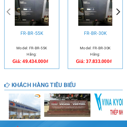
FR-BR-55K
FR-BR-30K
Model: FR-BR-55K
Model: FR-BR-30K
Hãng:
Hãng:
Giá: 49.434.000₫
Giá: 37.833.000₫
KHÁCH HÀNG TIÊU BIỂU