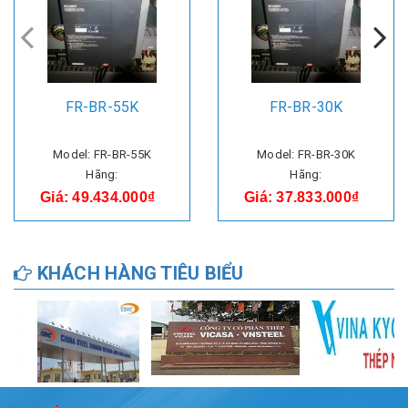
FR-BR-55K
FR-BR-30K
Model: FR-BR-55K
Model: FR-BR-30K
Hãng:
Hãng:
Giá: 49.434.000₫
Giá: 37.833.000₫
KHÁCH HÀNG TIÊU BIỂU