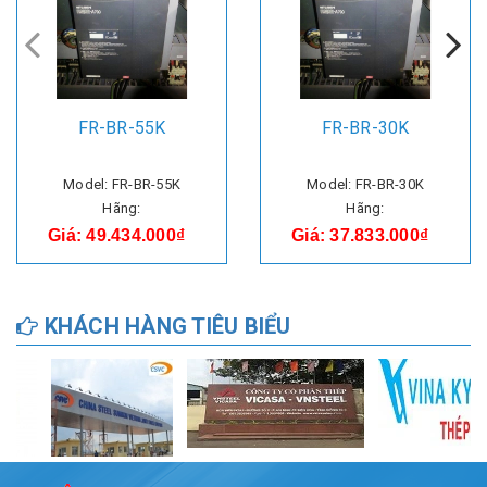
FR-BR-55K
FR-BR-30K
Model: FR-BR-55K
Model: FR-BR-30K
Hãng:
Hãng:
Giá: 49.434.000₫
Giá: 37.833.000₫
KHÁCH HÀNG TIÊU BIỂU