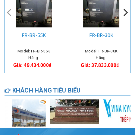
FR-BR-55K
FR-BR-30K
Model: FR-BR-55K
Model: FR-BR-30K
Hãng:
Hãng:
Giá: 49.434.000₫
Giá: 37.833.000₫
KHÁCH HÀNG TIÊU BIỂU