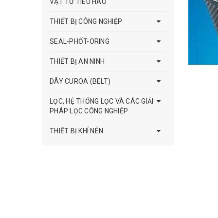
VẬT TƯ TIÊU HAO
THIẾT BỊ CÔNG NGHIỆP
SEAL-PHỐT-ORING
THIẾT BỊ AN NINH
DÂY CUROA (BELT)
LỌC, HỆ THỐNG LỌC VÀ CÁC GIẢI
PHÁP LỌC CÔNG NGHIỆP
THIẾT BỊ KHÍ NÉN