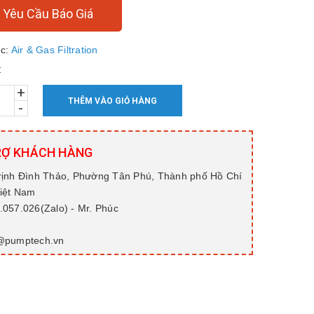
Yêu Cầu Báo Giá
c:
Air & Gas Filtration
:
+
THÊM VÀO GIỎ HÀNG
-
RỢ KHÁCH HÀNG
rịnh Đình Thảo, Phường Tân Phú, Thành phố Hồ Chí
Việt Nam
057.026(Zalo) - Mr. Phúc
@pumptech.vn