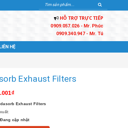
HỖ TRỢ TRỰC TIẾP
0909.057.026 - Mr. Phúc
0909.340.947 - Mr. Tú
LIÊN HỆ
orb Exhaust Filters
1.001₫
dasorb Exhaust Filters
xuất:
:
Đang cập nhật