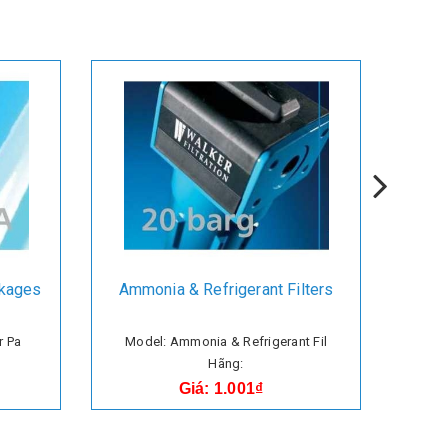
ckages
Ammonia & Refrigerant Filters
r Pa
Model: Ammonia & Refrigerant Fil
Mo
Hãng:
Giá: 1.001₫