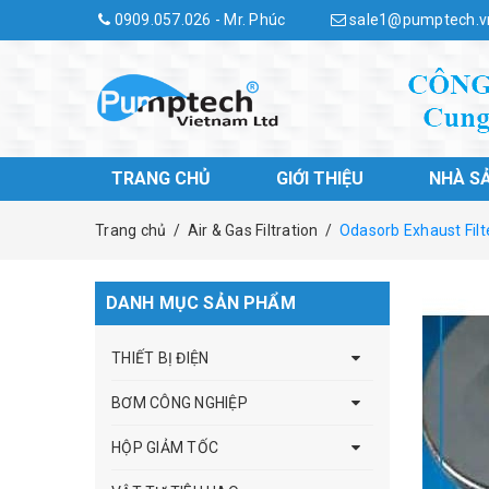
0909.057.026 - Mr. Phúc
sale1@pumptech.v
TRANG CHỦ
GIỚI THIỆU
NHÀ S
Trang chủ
/
Air & Gas Filtration
/
Odasorb Exhaust Filt
DANH MỤC SẢN PHẨM
THIẾT BỊ ĐIỆN
BƠM CÔNG NGHIỆP
HỘP GIẢM TỐC