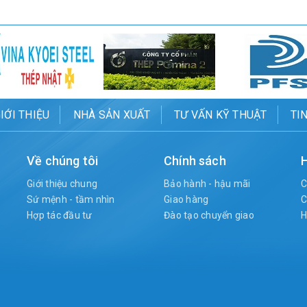
IỚI THIỆU
NHÀ SẢN XUẤT
TƯ VẤN KỸ THUẬT
TI
Về chúng tôi
Chính sách
H
Giới thiệu chung
Bảo hành - hậu mãi
C
Sứ mệnh - tầm nhìn
Giao hàng
C
Hợp tác đầu tư
Đào tạo chuyển giao
H