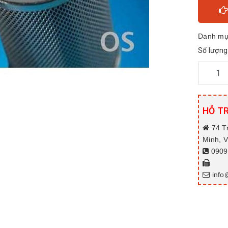
Danh mụ
Số lượng
HỖ T
74 T
Minh, 
0909.
info