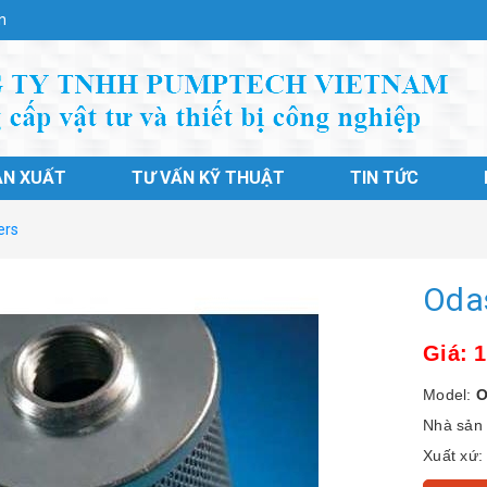
n
ẢN XUẤT
TƯ VẤN KỸ THUẬT
TIN TỨC
ers
Odas
Giá: 
Model:
O
Nhà sản 
Xuất xứ