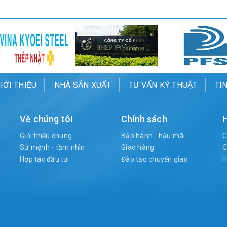
IỚI THIỆU
NHÀ SẢN XUẤT
TƯ VẤN KỸ THUẬT
TI
Về chúng tôi
Chính sách
H
Giới thiệu chung
Bảo hành - hậu mãi
C
Sứ mệnh - tầm nhìn
Giao hàng
C
Hợp tác đầu tư
Đào tạo chuyển giao
H