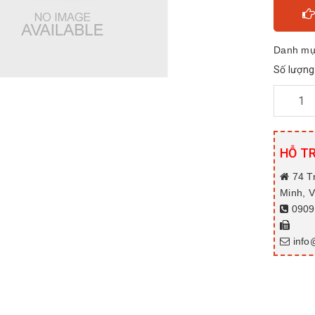
Danh mụ
Số lượng
HỖ T
74 T
Minh, 
0909.
info