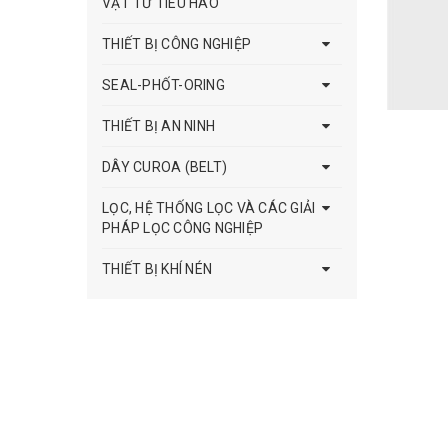
VẬT TƯ TIÊU HAO
THIẾT BỊ CÔNG NGHIỆP
SEAL-PHỐT-ORING
THIẾT BỊ AN NINH
DÂY CUROA (BELT)
LỌC, HỆ THỐNG LỌC VÀ CÁC GIẢI
PHÁP LỌC CÔNG NGHIỆP
THIẾT BỊ KHÍ NÉN