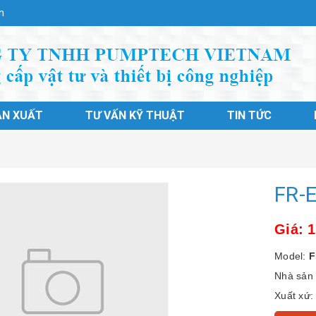
n
ẢN XUẤT
TƯ VẤN KỸ THUẬT
TIN TỨC
FR-
Giá: 
Model:
F
Nhà sản 
Xuất xứ