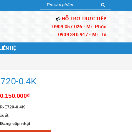
HỖ TRỢ TRỰC TIẾP
0909.057.026 - Mr. Phúc
0909.340.947 - Mr. Tú
LIÊN HỆ
E720-0.4K
10.150.000₫
R-E720-0.4K
xuất:
:
Đang cập nhật