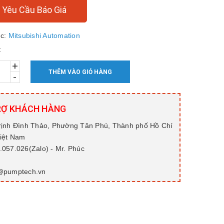
Yêu Cầu Báo Giá
c:
Mitsubishi Automation
:
+
THÊM VÀO GIỎ HÀNG
-
RỢ KHÁCH HÀNG
rịnh Đình Thảo, Phường Tân Phú, Thành phố Hồ Chí
Việt Nam
057.026(Zalo) - Mr. Phúc
@pumptech.vn