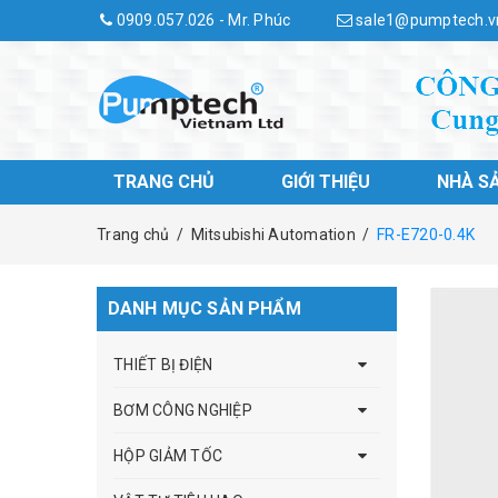
0909.057.026 - Mr. Phúc
sale1@pumptech.v
TRANG CHỦ
GIỚI THIỆU
NHÀ S
Trang chủ
/
Mitsubishi Automation
/
FR-E720-0.4K
DANH MỤC SẢN PHẨM
THIẾT BỊ ĐIỆN
BƠM CÔNG NGHIỆP
HỘP GIẢM TỐC