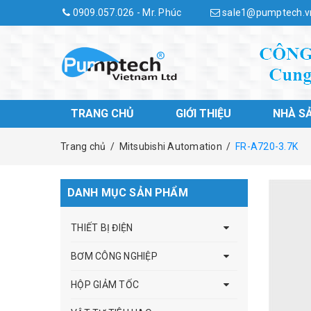
0909.057.026 - Mr. Phúc
sale1@pumptech.v
TRANG CHỦ
GIỚI THIỆU
NHÀ S
Trang chủ
/
Mitsubishi Automation
/
FR-A720-3.7K
DANH MỤC SẢN PHẨM
THIẾT BỊ ĐIỆN
BƠM CÔNG NGHIỆP
HỘP GIẢM TỐC