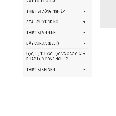
VẬT TƯ TIÊU HAO
THIẾT BỊ CÔNG NGHIỆP
SEAL-PHỐT-ORING
THIẾT BỊ AN NINH
DÂY CUROA (BELT)
LỌC, HỆ THỐNG LỌC VÀ CÁC GIẢI
PHÁP LỌC CÔNG NGHIỆP
THIẾT BỊ KHÍ NÉN