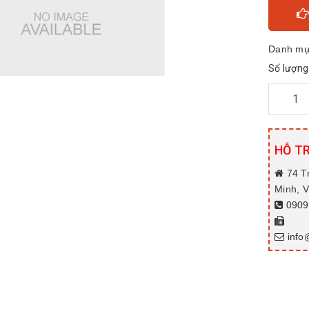
Danh mụ
Số lượng
HỖ T
74 T
Minh, 
0909.
info