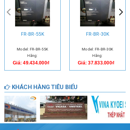
FR-BR-55K
FR-BR-30K
Model: FR-BR-55K
Model: FR-BR-30K
Hãng:
Hãng:
Giá: 49.434.000₫
Giá: 37.833.000₫
KHÁCH HÀNG TIÊU BIỂU