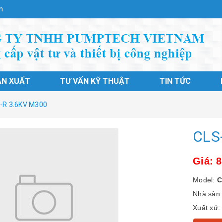
n
ẢN XUẤT
TƯ VẤN KỸ THUẬT
TIN TỨC
-R 3.6KV M300
CLS
Giá: 
Model:
C
Nhà sản 
Xuất xứ