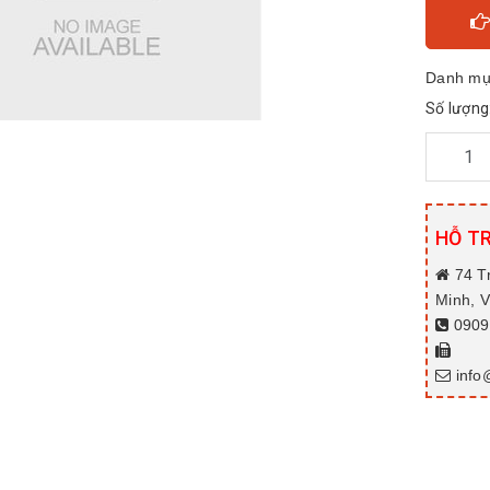
Danh mụ
Số lượng
HỖ T
74 T
Minh, 
0909.
info