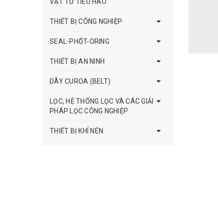
VẬT TƯ TIÊU HAO
THIẾT BỊ CÔNG NGHIỆP
SEAL-PHỐT-ORING
THIẾT BỊ AN NINH
DÂY CUROA (BELT)
LỌC, HỆ THỐNG LỌC VÀ CÁC GIẢI
PHÁP LỌC CÔNG NGHIỆP
THIẾT BỊ KHÍ NÉN