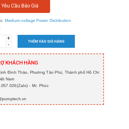
Yêu Cầu Báo Giá
c:
Medium-voltage Power Distribution
:
+
THÊM VÀO GIỎ HÀNG
-
RỢ KHÁCH HÀNG
rịnh Đình Thảo, Phường Tân Phú, Thành phố Hồ Chí
Việt Nam
057.026(Zalo) - Mr. Phúc
@pumptech.vn