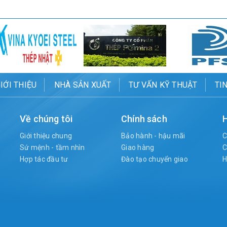
IỚI THIỆU
NHÀ SẢN XUẤT
TƯ VẤN KỸ THUẬT
TI
Về chúng tôi
Chính sách
H
Giới thiệu chung
Bảo hành - hậu mãi
C
Sứ mệnh - tầm nhìn
Giao hàng
C
Hợp tác đầu tư
Đào tạo chuyển giao
H