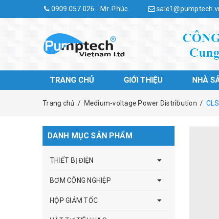
0909.057.026 - Mr. Phúc
sale1@pumptech.v
TRANG CHỦ
GIỚI THIỆU
NHÀ S
Trang chủ
/
Medium-voltage Power Distribution
/
CLS
DANH MỤC SẢN PHẨM
THIẾT BỊ ĐIỆN
BƠM CÔNG NGHIỆP
HỘP GIẢM TỐC