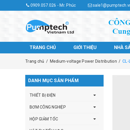
0909.057.026 - Mr. Phúc
sale1@pumptech.v
TRANG CHỦ
GIỚI THIỆU
NHÀ S
Trang chủ
/
Medium-voltage Power Distribution
/
CL-
DANH MỤC SẢN PHẨM
THIẾT BỊ ĐIỆN
BƠM CÔNG NGHIỆP
HỘP GIẢM TỐC