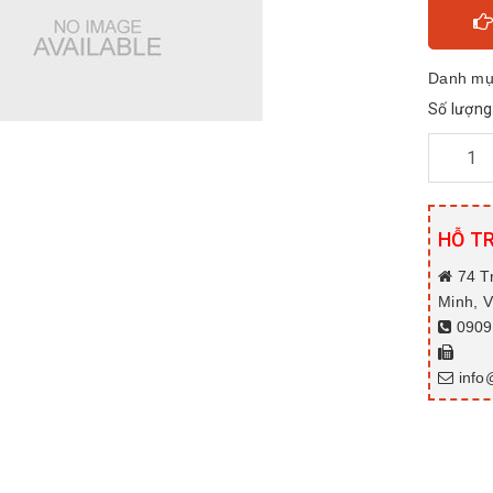
Danh mụ
Số lượng
HỖ T
74 T
Minh, 
0909.
info