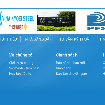
IỚI THIỆU
NHÀ SẢN XUẤT
TƯ VẤN KỸ THUẬT
TI
Về chúng tôi
Chính sách
H
Giới thiệu chung
Bảo hành - hậu mãi
C
Sứ mệnh - tầm nhìn
Giao hàng
C
Hợp tác đầu tư
Đào tạo chuyển giao
H