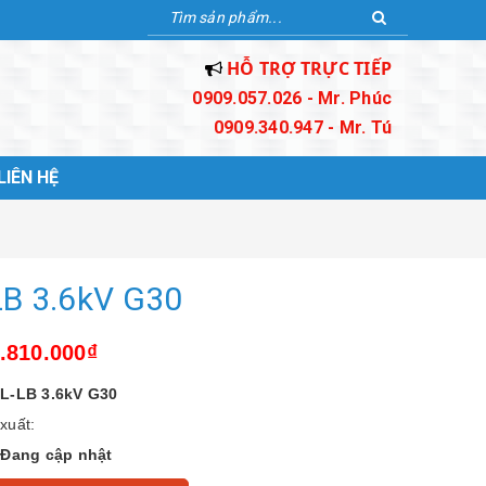
HỖ TRỢ TRỰC TIẾP
0909.057.026 - Mr. Phúc
0909.340.947 - Mr. Tú
LIÊN HỆ
LB 3.6kV G30
6.810.000₫
L-LB 3.6kV G30
xuất:
:
Đang cập nhật