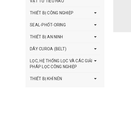
VẬT TƯ TIÊU HAO
THIẾT BỊ CÔNG NGHIỆP
SEAL-PHỐT-ORING
THIẾT BỊ AN NINH
DÂY CUROA (BELT)
LỌC, HỆ THỐNG LỌC VÀ CÁC GIẢI
PHÁP LỌC CÔNG NGHIỆP
THIẾT BỊ KHÍ NÉN