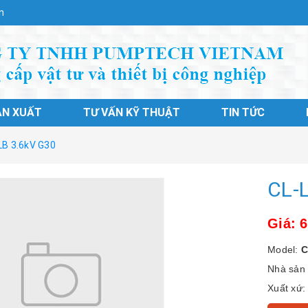
n
ẢN XUẤT
TƯ VẤN KỸ THUẬT
TIN TỨC
LB 3.6kV G30
CL-
Giá: 
Model:
C
Nhà sản 
Xuất xứ