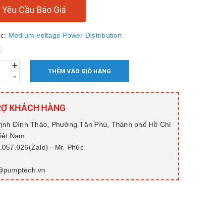
Yêu Cầu Báo Giá
c:
Medium-voltage Power Distribution
:
+
THÊM VÀO GIỎ HÀNG
-
RỢ KHÁCH HÀNG
rịnh Đình Thảo, Phường Tân Phú, Thành phố Hồ Chí
Việt Nam
057.026(Zalo) - Mr. Phúc
@pumptech.vn