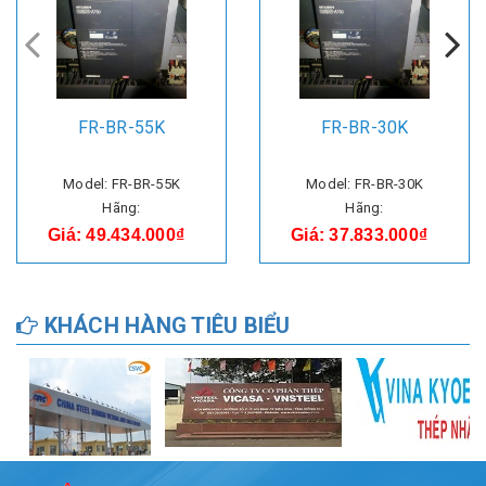
FR-BR-55K
FR-BR-30K
Model: FR-BR-55K
Model: FR-BR-30K
Hãng:
Hãng:
Giá: 49.434.000₫
Giá: 37.833.000₫
KHÁCH HÀNG TIÊU BIỂU