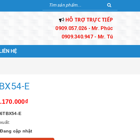
HỖ TRỢ TRỰC TIẾP
0909.057.026 - Mr. Phúc
0909.340.947 - Mr. Tú
LIÊN HỆ
BX54-E
3.170.000₫
6TBX54-E
xuất:
:
Đang cập nhật