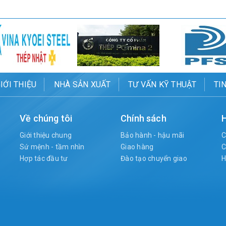
IỚI THIỆU
NHÀ SẢN XUẤT
TƯ VẤN KỸ THUẬT
TI
Về chúng tôi
Chính sách
H
Giới thiệu chung
Bảo hành - hậu mãi
C
Sứ mệnh - tầm nhìn
Giao hàng
C
Hợp tác đầu tư
Đào tạo chuyển giao
H