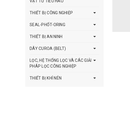
VẬT TƯ TIÊU HAO
THIẾT BỊ CÔNG NGHIỆP
SEAL-PHỐT-ORING
THIẾT BỊ AN NINH
DÂY CUROA (BELT)
LỌC, HỆ THỐNG LỌC VÀ CÁC GIẢI
PHÁP LỌC CÔNG NGHIỆP
THIẾT BỊ KHÍ NÉN