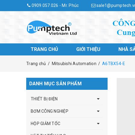
0909.057.026 - Mr. Phúc
sale1@pumptech.v
TRANG CHỦ
GIỚI THIỆU
NHÀ S
Trang chủ
/
Mitsubishi Automation
/
A6TBX54-E
DANH MỤC SẢN PHẨM
THIẾT BỊ ĐIỆN
BƠM CÔNG NGHIỆP
HỘP GIẢM TỐC