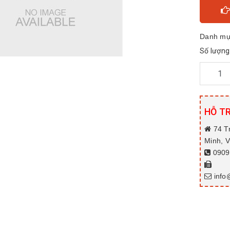
Danh mụ
Số lượng
HỖ T
74 T
Minh, 
0909.
info