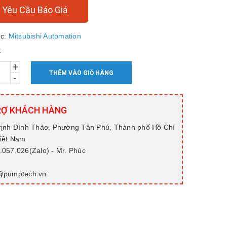
Yêu Cầu Báo Giá
c:
Mitsubishi Automation
:
+
THÊM VÀO GIỎ HÀNG
-
RỢ KHÁCH HÀNG
rịnh Đình Thảo, Phường Tân Phú, Thành phố Hồ Chí
Việt Nam
057.026(Zalo) - Mr. Phúc
@pumptech.vn