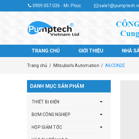
0909.057.026 - Mr. Phúc
sale1@pumptech.v
TRANG CHỦ
GIỚI THIỆU
NHÀ S
Trang chủ
/
Mitsubishi Automation
/
A6CON2E
DANH MỤC SẢN PHẨM
THIẾT BỊ ĐIỆN
BƠM CÔNG NGHIỆP
HỘP GIẢM TỐC