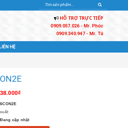
HỖ TRỢ TRỰC TIẾP
0909.057.026 - Mr. Phúc
0909.340.947 - Mr. Tú
LIÊN HỆ
ON2E
838.000₫
6CON2E
xuất:
:
Đang cập nhật