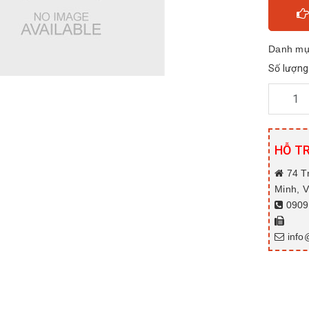
Danh mụ
Số lượng
HỖ T
74 T
Minh, 
0909.
info