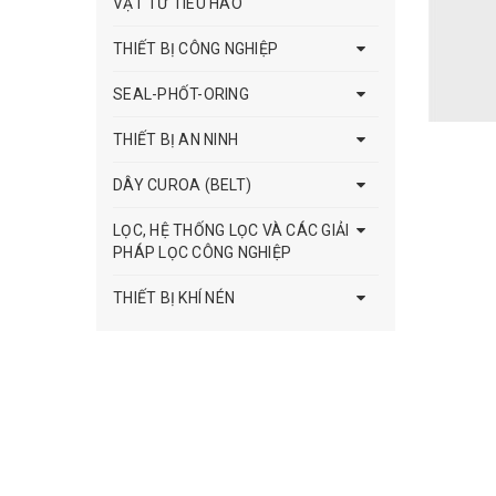
VẬT TƯ TIÊU HAO
THIẾT BỊ CÔNG NGHIỆP
SEAL-PHỐT-ORING
THIẾT BỊ AN NINH
DÂY CUROA (BELT)
LỌC, HỆ THỐNG LỌC VÀ CÁC GIẢI
PHÁP LỌC CÔNG NGHIỆP
THIẾT BỊ KHÍ NÉN