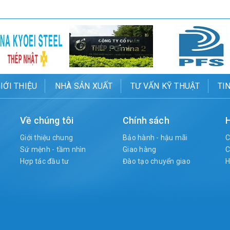
IỚI THIỆU
NHÀ SẢN XUẤT
TƯ VẤN KỸ THUẬT
TI
Về chúng tôi
Chính sách
H
Giới thiệu chung
Bảo hành - hậu mãi
C
Sứ mệnh - tầm nhìn
Giao hàng
C
Hợp tác đầu tư
Đào tạo chuyển giao
H