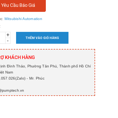
Yêu Cầu Báo Giá
c:
Mitsubishi Automation
:
+
THÊM VÀO GIỎ HÀNG
-
RỢ KHÁCH HÀNG
rịnh Đình Thảo, Phường Tân Phú, Thành phố Hồ Chí
Việt Nam
057.026(Zalo) - Mr. Phúc
@pumptech.vn