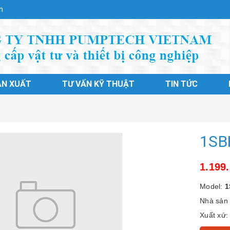
n
ẢN XUẤT
TƯ VẤN KỸ THUẬT
TIN TỨC
1SB
1.199
Model:
1
Nhà sản 
Xuất xứ