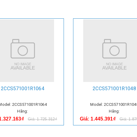
2CCS571001R1064
2CCS571001R1048
Model: 2CCS571001R1064
Model: 2CCS571001R104
Hãng:
Hãng:
 1.327.163₫
Giá: 1.445.391₫
Giá: 1.725.312₫
Giá: 1.8