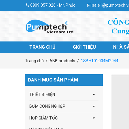
0909.057.026 - Mr. Phúc
sale1@pumptech.v
TRANG CHỦ
GIỚI THIỆU
NHÀ S
Trang chủ
/
ABB products
/
1SBH101004M2944
DANH MỤC SẢN PHẨM
THIẾT BỊ ĐIỆN
BƠM CÔNG NGHIỆP
HỘP GIẢM TỐC