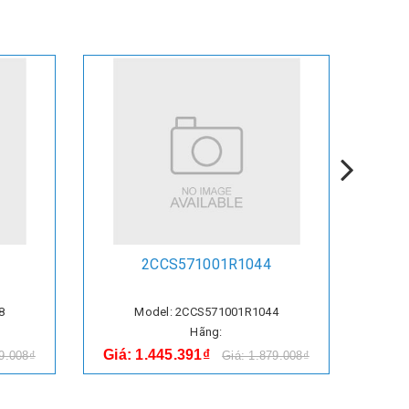
2CCS571001R1044
8
Model: 2CCS571001R1044
Hãng:
Giá: 1.445.391₫
Giá:
79.008₫
Giá: 1.879.008₫