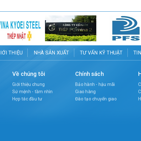
IỚI THIỆU
NHÀ SẢN XUẤT
TƯ VẤN KỸ THUẬT
TI
Về chúng tôi
Chính sách
H
Giới thiệu chung
Bảo hành - hậu mãi
C
Sứ mệnh - tầm nhìn
Giao hàng
C
Hợp tác đầu tư
Đào tạo chuyển giao
H