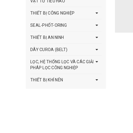
VẬT TƯ TIÊU HAO
THIẾT BỊ CÔNG NGHIỆP
SEAL-PHỐT-ORING
THIẾT BỊ AN NINH
DÂY CUROA (BELT)
LỌC, HỆ THỐNG LỌC VÀ CÁC GIẢI
PHÁP LỌC CÔNG NGHIỆP
THIẾT BỊ KHÍ NÉN