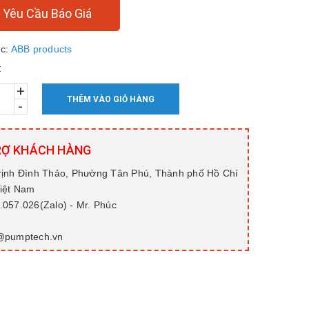
Yêu Cầu Báo Giá
c:
ABB products
:
+
THÊM VÀO GIỎ HÀNG
-
RỢ KHÁCH HÀNG
rịnh Đình Thảo, Phường Tân Phú, Thành phố Hồ Chí
Việt Nam
057.026(Zalo) - Mr. Phúc
@pumptech.vn