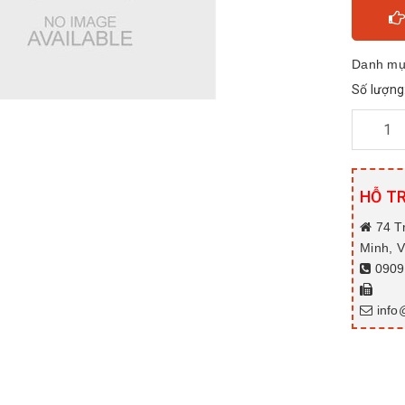
Danh mụ
Số lượng
HỖ T
74 T
Minh, 
0909.
info