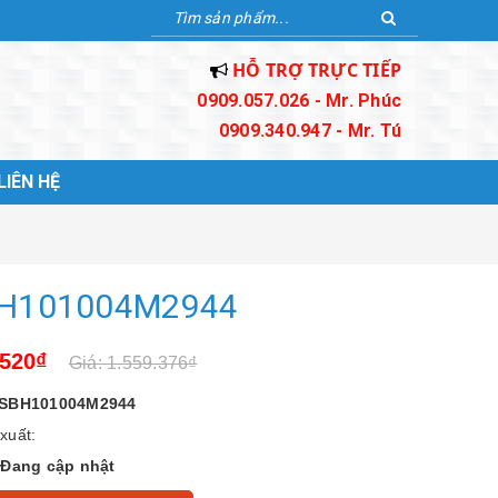
HỖ TRỢ TRỰC TIẾP
0909.057.026 - Mr. Phúc
0909.340.947 - Mr. Tú
LIÊN HỆ
H101004M2944
.520₫
Giá: 1.559.376₫
SBH101004M2944
xuất:
:
Đang cập nhật