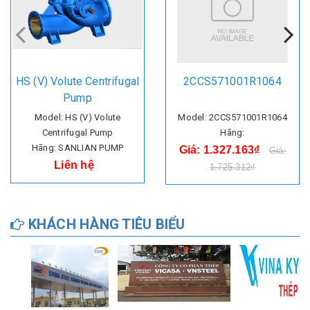
HS (V) Volute Centrifugal
2CCS571001R1064
Pump
Model: HS (V) Volute
Model: 2CCS571001R1064
Centrifugal Pump
Hãng:
Hãng: SANLIAN PUMP
Giá: 1.327.163₫
Giá:
Liên hệ
1.725.312₫
KHÁCH HÀNG TIÊU BIỂU