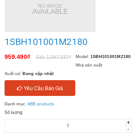
1SBH101001M2180
959.490₫
Model:
1SBH101001M2180
Giá: 1.247.337₫
Nhà sản xuất:
Xuất xứ:
Đang cập nhật
Yêu Cầu Báo Giá
Danh mục:
ABB products
Số lượng:
+
-