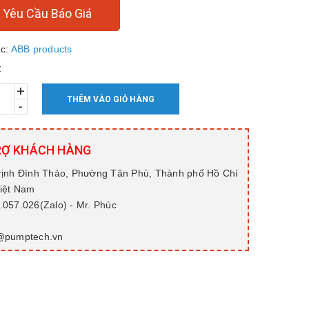
Yêu Cầu Báo Giá
c:
ABB products
:
+
THÊM VÀO GIỎ HÀNG
-
RỢ KHÁCH HÀNG
rịnh Đình Thảo, Phường Tân Phú, Thành phố Hồ Chí
Việt Nam
057.026(Zalo) - Mr. Phúc
@pumptech.vn