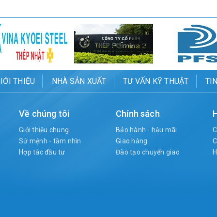
IỚI THIỆU
NHÀ SẢN XUẤT
TƯ VẤN KỸ THUẬT
TI
Về chúng tôi
Chính sách
H
Giới thiệu chung
Bảo hành - hậu mãi
C
Sứ mệnh - tầm nhìn
Giao hàng
C
Hợp tác đầu tư
Đào tạo chuyển giao
H