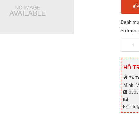
Danh mụ
Số lượng
HỖ T
74 T
Minh, 
0909.
info