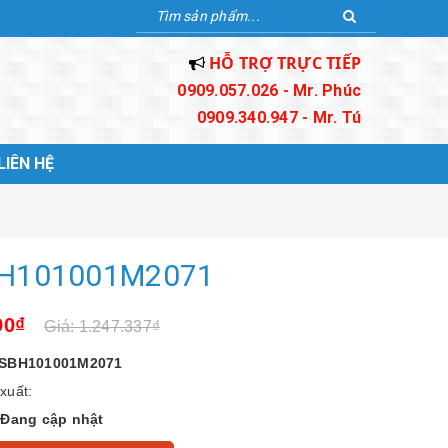
HỖ TRỢ TRỰC TIẾP
0909.057.026 - Mr. Phúc
0909.340.947 - Mr. Tú
LIÊN HỆ
H101001M2071
90₫
Giá: 1.247.337₫
SBH101001M2071
xuất:
:
Đang cập nhật