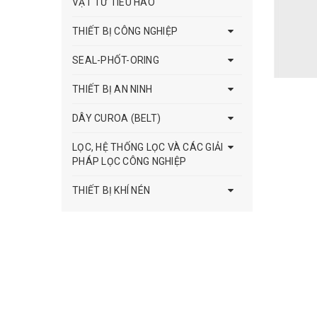
VẬT TƯ TIÊU HAO
THIẾT BỊ CÔNG NGHIỆP
SEAL-PHỐT-ORING
THIẾT BỊ AN NINH
DÂY CUROA (BELT)
LỌC, HỆ THỐNG LỌC VÀ CÁC GIẢI
PHÁP LỌC CÔNG NGHIỆP
THIẾT BỊ KHÍ NÉN