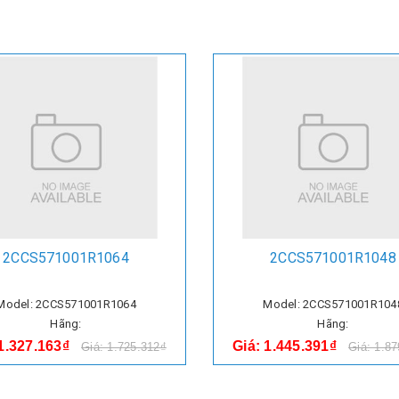
2CCS571001R1064
2CCS571001R1048
Model: 2CCS571001R1064
Model: 2CCS571001R104
Hãng:
Hãng:
 1.327.163₫
Giá: 1.445.391₫
Giá: 1.725.312₫
Giá: 1.8