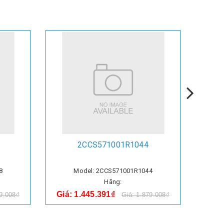
2CCS571001R1044
8
Model: 2CCS571001R1044
Hãng:
Giá: 1.445.391₫
Giá:
79.008₫
Giá: 1.879.008₫