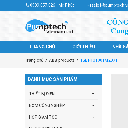
0909.057.026 - Mr. Phúc
sale1@pumptech.v
TRANG CHỦ
GIỚI THIỆU
NHÀ S
Trang chủ
/
ABB products
/
1SBH101001M2071
DANH MỤC SẢN PHẨM
THIẾT BỊ ĐIỆN
BƠM CÔNG NGHIỆP
HỘP GIẢM TỐC