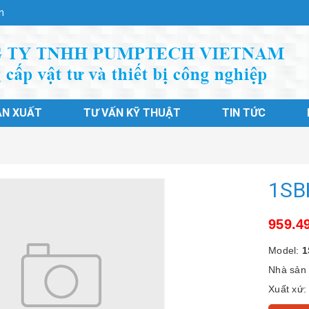
n
ẢN XUẤT
TƯ VẤN KỸ THUẬT
TIN TỨC
1SB
959.4
Model:
1
Nhà sản 
Xuất xứ