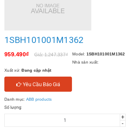
1SBH101001M1362
959.490₫
Model:
1SBH101001M1362
Giá: 1.247.337₫
Nhà sản xuất:
Xuất xứ:
Đang cập nhật
Yêu Cầu Báo Giá
Danh mục:
ABB products
Số lượng:
+
-