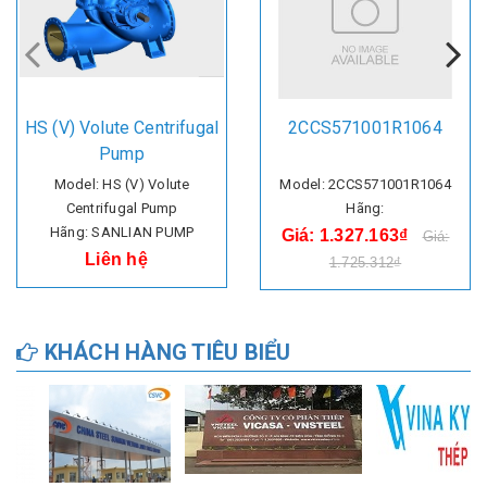
HS (V) Volute Centrifugal
2CCS571001R1064
Pump
Model: HS (V) Volute
Model: 2CCS571001R1064
Centrifugal Pump
Hãng:
Hãng: SANLIAN PUMP
Giá: 1.327.163₫
Giá:
Liên hệ
1.725.312₫
KHÁCH HÀNG TIÊU BIỂU