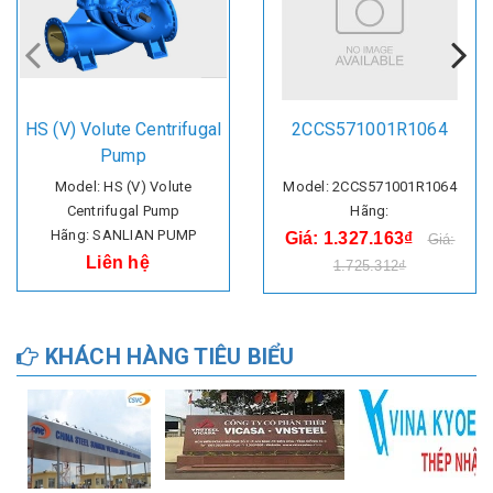
HS (V) Volute Centrifugal
2CCS571001R1064
Pump
Model: HS (V) Volute
Model: 2CCS571001R1064
Centrifugal Pump
Hãng:
Hãng: SANLIAN PUMP
Giá: 1.327.163₫
Giá:
Liên hệ
1.725.312₫
KHÁCH HÀNG TIÊU BIỂU