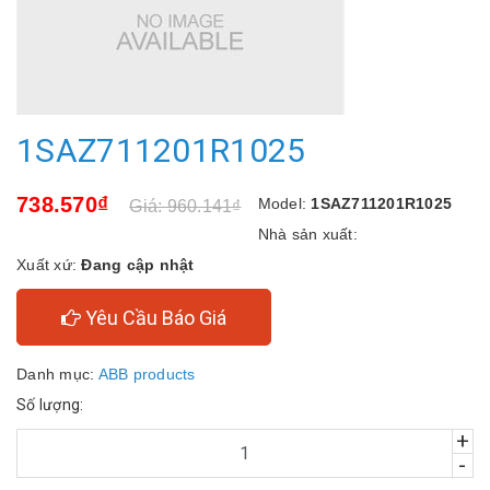
1SAZ711201R1025
738.570₫
Model:
1SAZ711201R1025
Giá: 960.141₫
Nhà sản xuất:
Xuất xứ:
Đang cập nhật
Yêu Cầu Báo Giá
Danh mục:
ABB products
Số lượng:
+
-