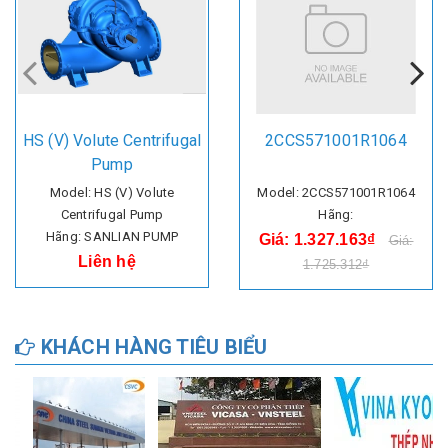
HS (V) Volute Centrifugal
2CCS571001R1064
Pump
Model: HS (V) Volute
Model: 2CCS571001R1064
Centrifugal Pump
Hãng:
Hãng: SANLIAN PUMP
Giá: 1.327.163₫
Giá:
Liên hệ
1.725.312₫
KHÁCH HÀNG TIÊU BIỂU