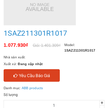
1SAZ211301R1017
1.077.930₫
Model:
Giá: 1.401.309₫
1SAZ211301R1017
Nhà sản xuất:
Xuất xứ:
Đang cập nhật
Yêu Cầu Báo Giá
Danh mục:
ABB products
Số lượng:
+