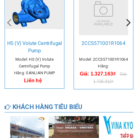
HS (V) Volute Centrifugal
2CCS571001R1064
Pump
Model: HS (V) Volute
Model: 2CCS571001R1064
Centrifugal Pump
Hãng:
Hãng: SANLIAN PUMP
Giá: 1.327.163₫
Giá:
Liên hệ
1.725.312₫
KHÁCH HÀNG TIÊU BIỂU