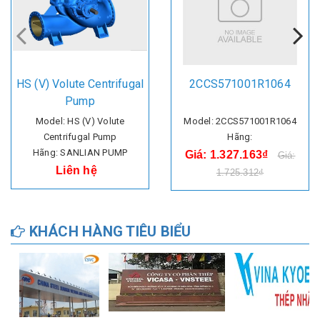
HS (V) Volute Centrifugal
2CCS571001R1064
Pump
Model: HS (V) Volute
Model: 2CCS571001R1064
Centrifugal Pump
Hãng:
Hãng: SANLIAN PUMP
Giá: 1.327.163₫
Giá:
Liên hệ
1.725.312₫
KHÁCH HÀNG TIÊU BIỂU