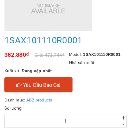
1SAX101110R0001
362.880₫
Model:
1SAX101110R0001
Giá: 471.744₫
Nhà sản xuất:
Xuất xứ:
Đang cập nhật
Yêu Cầu Báo Giá
Danh mục:
ABB products
Số lượng:
+
-