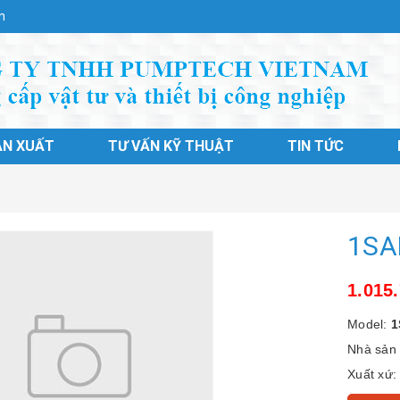
n
ẢN XUẤT
TƯ VẤN KỸ THUẬT
TIN TỨC
1SA
1.015
Model:
1
Nhà sản 
Xuất xứ