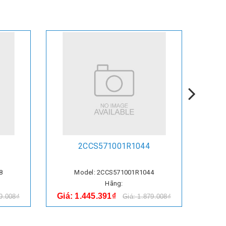
2CCS571001R1044
8
Model: 2CCS571001R1044
Hãng:
Giá: 1.445.391₫
Giá:
79.008₫
Giá: 1.879.008₫