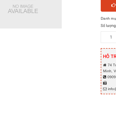
Danh mụ
Số lượng
HỖ T
74 T
Minh, 
0909.
info