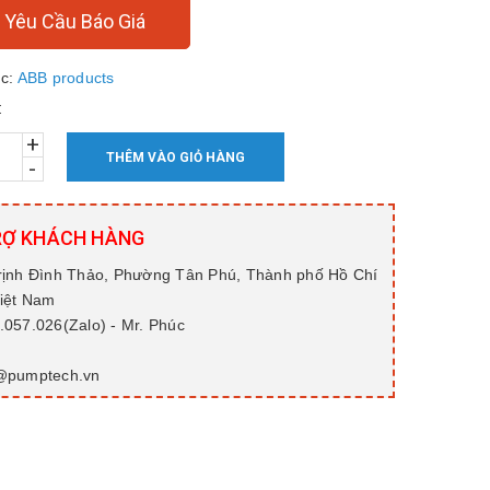
Yêu Cầu Báo Giá
c:
ABB products
:
+
THÊM VÀO GIỎ HÀNG
-
RỢ KHÁCH HÀNG
rịnh Đình Thảo, Phường Tân Phú, Thành phố Hồ Chí
Việt Nam
057.026(Zalo) - Mr. Phúc
@pumptech.vn