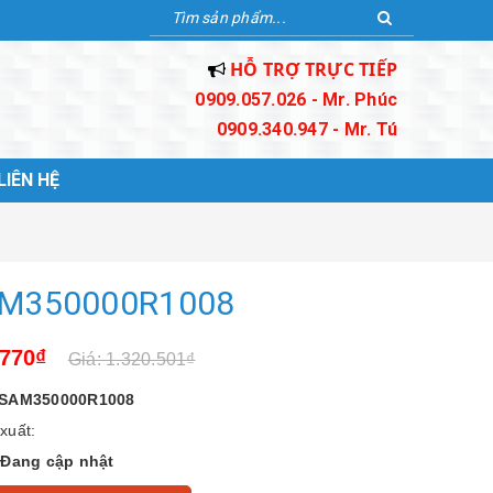
HỖ TRỢ TRỰC TIẾP
0909.057.026 - Mr. Phúc
0909.340.947 - Mr. Tú
LIÊN HỆ
M350000R1008
.770₫
Giá: 1.320.501₫
SAM350000R1008
xuất:
:
Đang cập nhật