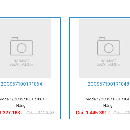
2CCS571001R1064
2CCS571001R1048
Model: 2CCS571001R1064
Model: 2CCS571001R104
Hãng:
Hãng:
 1.327.163₫
Giá: 1.445.391₫
Giá: 1.725.312₫
Giá: 1.8