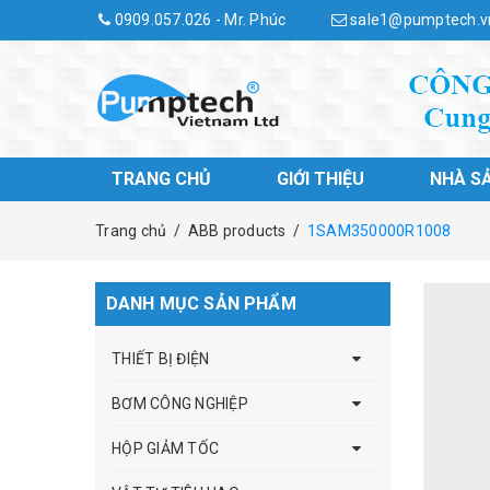
0909.057.026 - Mr. Phúc
sale1@pumptech.v
TRANG CHỦ
GIỚI THIỆU
NHÀ S
Trang chủ
/
ABB products
/
1SAM350000R1008
DANH MỤC SẢN PHẨM
THIẾT BỊ ĐIỆN
BƠM CÔNG NGHIỆP
HỘP GIẢM TỐC