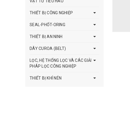
VẬT TƯ TIÊU HAO
THIẾT BỊ CÔNG NGHIỆP
SEAL-PHỐT-ORING
THIẾT BỊ AN NINH
DÂY CUROA (BELT)
LỌC, HỆ THỐNG LỌC VÀ CÁC GIẢI
PHÁP LỌC CÔNG NGHIỆP
THIẾT BỊ KHÍ NÉN