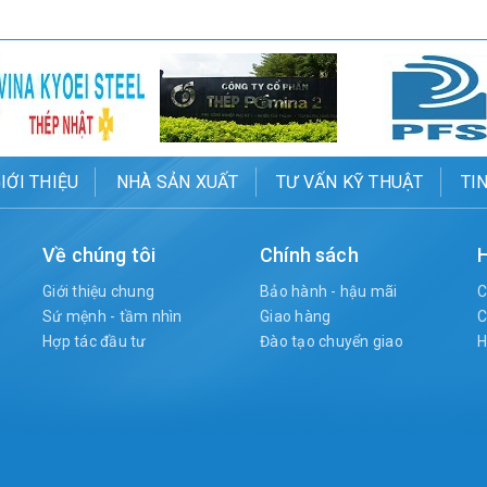
IỚI THIỆU
NHÀ SẢN XUẤT
TƯ VẤN KỸ THUẬT
TI
Về chúng tôi
Chính sách
H
Giới thiệu chung
Bảo hành - hậu mãi
C
Sứ mệnh - tầm nhìn
Giao hàng
C
Hợp tác đầu tư
Đào tạo chuyển giao
H