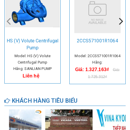
HS (V) Volute Centrifugal
2CCS571001R1064
Pump
Model: HS (V) Volute
Model: 2CCS571001R1064
Centrifugal Pump
Hãng:
Hãng: SANLIAN PUMP
Giá: 1.327.163₫
Giá:
Liên hệ
1.725.312₫
KHÁCH HÀNG TIÊU BIỂU