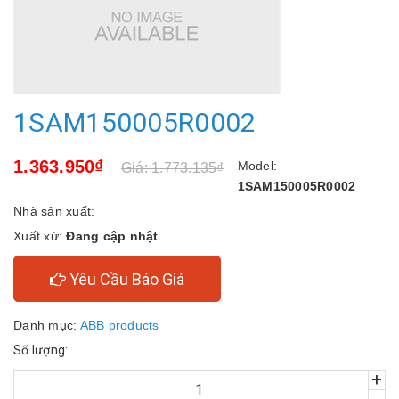
1SAM150005R0002
1.363.950₫
Model:
Giá: 1.773.135₫
1SAM150005R0002
Nhà sản xuất:
Xuất xứ:
Đang cập nhật
Yêu Cầu Báo Giá
Danh mục:
ABB products
Số lượng:
+