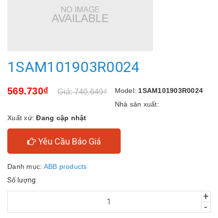
1SAM101903R0024
569.730₫
Model:
1SAM101903R0024
Giá: 740.649₫
Nhà sản xuất:
Xuất xứ:
Đang cập nhật
Yêu Cầu Báo Giá
Danh mục:
ABB products
Số lượng:
+
-