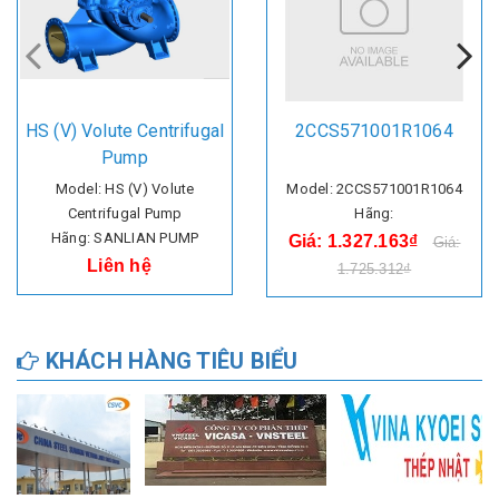
HS (V) Volute Centrifugal
2CCS571001R1064
Pump
Model: HS (V) Volute
Model: 2CCS571001R1064
Centrifugal Pump
Hãng:
Hãng: SANLIAN PUMP
Giá: 1.327.163₫
Giá:
Liên hệ
1.725.312₫
KHÁCH HÀNG TIÊU BIỂU