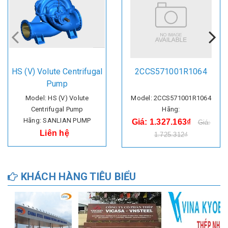
HS (V) Volute Centrifugal
2CCS571001R1064
Pump
Model: HS (V) Volute
Model: 2CCS571001R1064
Centrifugal Pump
Hãng:
Hãng: SANLIAN PUMP
Giá: 1.327.163₫
Giá:
Liên hệ
1.725.312₫
KHÁCH HÀNG TIÊU BIỂU