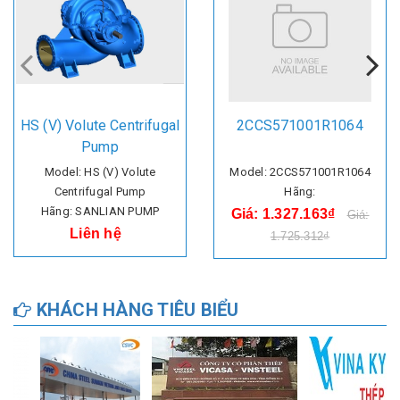
HS (V) Volute Centrifugal
2CCS571001R1064
Pump
Model: HS (V) Volute
Model: 2CCS571001R1064
Centrifugal Pump
Hãng:
Hãng: SANLIAN PUMP
Giá: 1.327.163₫
Giá:
Liên hệ
1.725.312₫
KHÁCH HÀNG TIÊU BIỂU