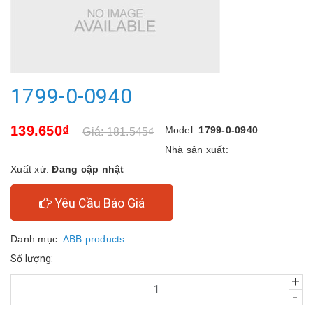
1799-0-0940
139.650₫
Model:
1799-0-0940
Giá: 181.545₫
Nhà sản xuất:
Xuất xứ:
Đang cập nhật
Yêu Cầu Báo Giá
Danh mục:
ABB products
Số lượng:
+
-