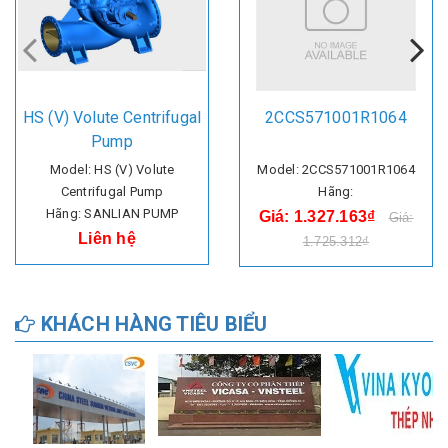
HS (V) Volute Centrifugal
2CCS571001R1064
Pump
Model: HS (V) Volute
Model: 2CCS571001R1064
Centrifugal Pump
Hãng:
Hãng: SANLIAN PUMP
Giá: 1.327.163₫
Giá:
Liên hệ
1.725.312₫
KHÁCH HÀNG TIÊU BIỂU