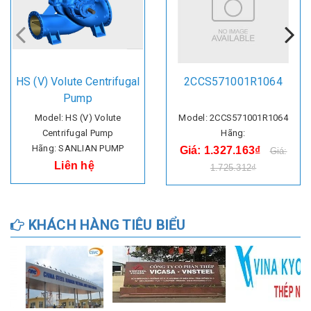
HS (V) Volute Centrifugal
2CCS571001R1064
Pump
Model: HS (V) Volute
Model: 2CCS571001R1064
Centrifugal Pump
Hãng:
Hãng: SANLIAN PUMP
Giá: 1.327.163₫
Giá:
Liên hệ
1.725.312₫
KHÁCH HÀNG TIÊU BIỂU