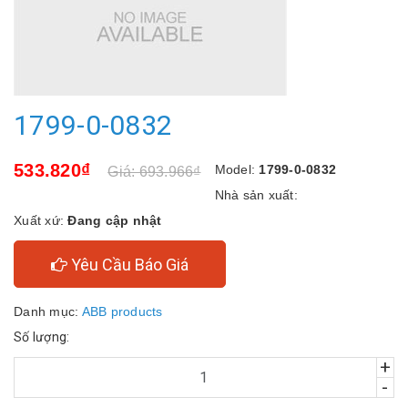
1799-0-0832
533.820₫
Model:
1799-0-0832
Giá: 693.966₫
Nhà sản xuất:
Xuất xứ:
Đang cập nhật
Yêu Cầu Báo Giá
Danh mục:
ABB products
Số lượng:
+
-