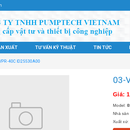
n
ẢN XUẤT
TƯ VẤN KỸ THUẬT
TIN TỨC
VPR-40C ID25530A00
03-
Giá: 1
Model:
0
Nhà sản 
Xuất xứ