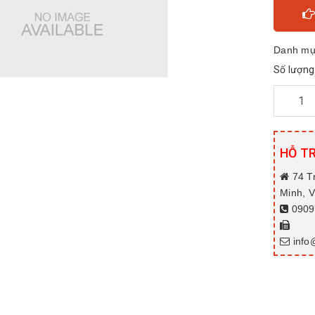
Danh mụ
Số lượng
HỖ T
74 T
Minh, 
0909.
info