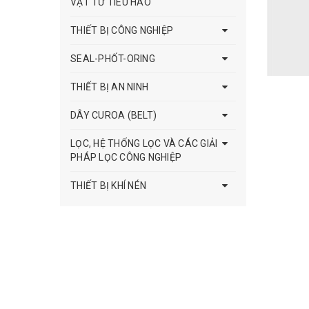
VẬT TƯ TIÊU HAO
THIẾT BỊ CÔNG NGHIỆP
SEAL-PHỐT-ORING
THIẾT BỊ AN NINH
DÂY CUROA (BELT)
LỌC, HỆ THỐNG LỌC VÀ CÁC GIẢI
PHÁP LỌC CÔNG NGHIỆP
THIẾT BỊ KHÍ NÉN