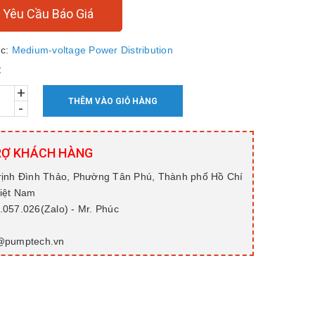
Yêu Cầu Báo Giá
c:
Medium-voltage Power Distribution
:
+
THÊM VÀO GIỎ HÀNG
-
RỢ KHÁCH HÀNG
rịnh Đình Thảo, Phường Tân Phú, Thành phố Hồ Chí
Việt Nam
057.026(Zalo) - Mr. Phúc
@pumptech.vn