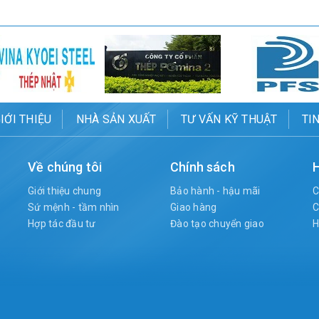
IỚI THIỆU
NHÀ SẢN XUẤT
TƯ VẤN KỸ THUẬT
TI
Về chúng tôi
Chính sách
H
Giới thiệu chung
Bảo hành - hậu mãi
C
Sứ mệnh - tầm nhìn
Giao hàng
C
Hợp tác đầu tư
Đào tạo chuyển giao
H