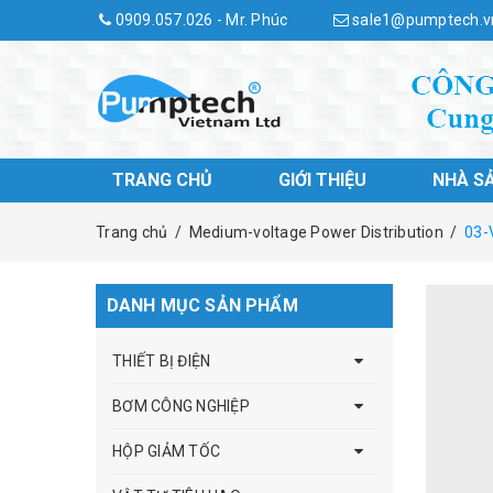
0909.057.026 - Mr. Phúc
sale1@pumptech.v
TRANG CHỦ
GIỚI THIỆU
NHÀ S
Trang chủ
/
Medium-voltage Power Distribution
/
03-
DANH MỤC SẢN PHẨM
THIẾT BỊ ĐIỆN
BƠM CÔNG NGHIỆP
HỘP GIẢM TỐC